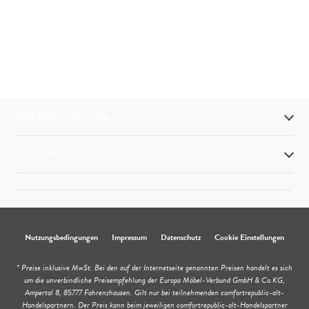
WIR SIND FÜR SIE DA
PRODUKTWELT
Nutzungsbedingungen
Impressum
Datenschutz
Cookie Einstellungen
* Preise inklusive MwSt. Bei den auf der Internetseite genannten Preisen handelt es sich
um die unverbindliche Preisempfehlung der Europa Möbel-Verbund GmbH & Co.KG,
Ampertal 8, 85777 Fahrenzhausen. Gilt nur bei teilnehmenden comfortrepublic-alt-
Handelspartnern. Der Preis kann beim jeweiligen comfortrepublic-alt-Handelspartner