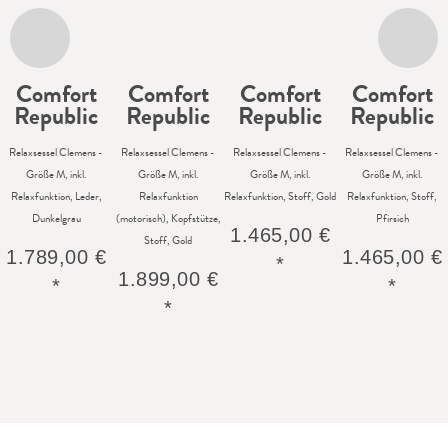
Comfort
Comfort
Comfort
Comfort
Republic
Republic
Republic
Republic
Relaxsessel Clemens -
Relaxsessel Clemens -
Relaxsessel Clemens -
Relaxsessel Clemens -
Größe M, inkl.
Größe M, inkl.
Größe M, inkl.
Größe M, inkl.
Relaxfunktion, Leder,
Relaxfunktion
Relaxfunktion, Stoff, Gold
Relaxfunktion, Stoff,
Dunkelgrau
(motorisch), Kopfstütze,
Pfirsich
1.465,00 €
Stoff, Gold
1.789,00 €
1.465,00 €
*
1.899,00 €
*
*
*