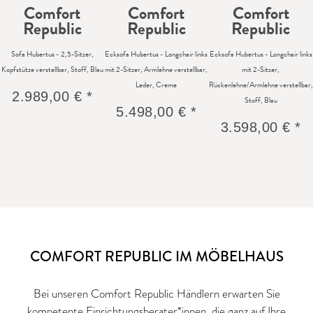
Comfort
Comfort
Comfort
Republic
Republic
Republic
Sofa Hubertus - 2,5-Sitzer,
Ecksofa Hubertus - Longchair links
Ecksofa Hubertus - Longchair links
Kopfstütze verstellbar, Stoff, Blau
mit 2-Sitzer, Armlehne verstellbar,
mit 2-Sitzer,
Leder, Creme
Rückenlehne/Armlehne verstellbar,
2.989,00 € *
Stoff, Blau
5.498,00 € *
3.598,00 € *
COMFORT REPUBLIC IM MÖBELHAUS
Bei unseren Comfort Republic Händlern erwarten Sie
kompetente Einrichtungsberater*innen, die ganz auf Ihre